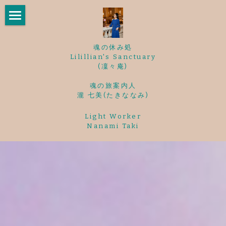
×
ストアカテゴリー
ご挨拶
魂の休み処
最新情報
Lilillian's Sanctuary
(凜々庵)
魂の旅案内
魂の旅案内人
瀧 七美(たきななみ)
お客様の声①
Light Worker
Nanami Taki
お問い合わせ
お客様の声②
YouTube[魂の旅案内]
プロフィール Profile
お問い合わせ Contact