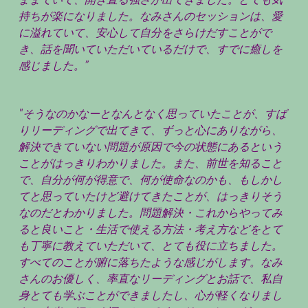
持ちが楽になりました。なみさんのセッションは、愛
に溢れていて、安心して自分をさらけだすことがで
き、話を聞いていただいているだけで、すでに癒しを
感じました。”
"そうなのかなーとなんとなく思っていたことが、すば
りリーディングで出てきて、ずっと心にありながら、
解決できていない問題が原因で今の状態にあるという
ことがはっきりわかりました。また、前世を知ること
で、自分が何が得意で、何が使命なのかも、もしかし
てと思っていたけど避けてきたことが、はっきりそう
なのだとわかりました。問題解決・これからやってみ
ると良いこと・生活で使える方法・考え方などをとて
も丁寧に教えていただいて、とても役に立ちました。
すべてのことが腑に落ちたような感じがします。なみ
さんのお優しく、率直なリーディングとお話で、私自
身とても学ぶことができましたし、心が軽くなりまし