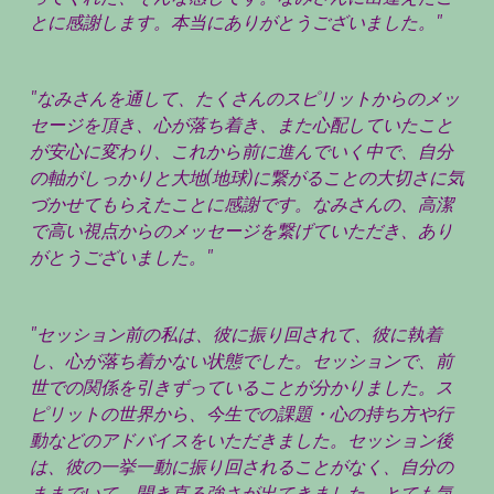
とに感謝します。本当にありがとうございました。"
"なみさんを通して、たくさんのスピリットからのメッ
セージを頂き、心が落ち着き、また心配していたこと
が安心に変わり、これから前に進んでいく中で、自分
の軸がしっかりと大地(地球)に繋がることの大切さに気
づかせてもらえたことに感謝です。なみさんの、高潔
で高い視点からのメッセージを繋げていただき、あり
がとうございました。"
"セッション前の私は、彼に振り回されて、彼に執着
し、心が落ち着かない状態でした。セッションで、前
世での関係を引きずっていることが分かりました。ス
ピリットの世界から、今生での課題・心の持ち方や行
動などのアドバイスをいただきました。セッション後
は、彼の一挙一動に振り回されることがなく、自分の
ままでいて、開き直る強さが出てきました。とても気