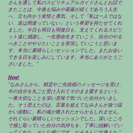
さんを通して私のスピリチュアルガイドさんとお話で
きたことは、今後も悩みや葛藤が続くであろう人生
へ、立ち向かう覚悟と勇気、そして『私は一人ではな
い、道は間違っていない』という希望を持たせてくれ
ました。今日も明日も明後日も、支えてくれるスピリ
ット達に感謝し、一生懸命生きていこう、自分のやる
べきことややりたいことを実現していこうと思いま
す。本当に素晴らしいセッションでした。またお会い
できる日を楽しみにしています。本当にありがとうご
ざいました。"
New!
"なみさんから、精霊やご先祖様のメッセージを受け、
今の自分を丸ごと受け入れてそのまま愛するという、
一番大切なことを深い意味で気づいた自分がいまし
た。そう思えたのは、言葉を超えてなみさんが放つ温
かい波動に、私の魂が癒されたからかもしれません。
それぐらい素晴らしいセッションでした。深いところ
で感じ取っていた自分の気持ちを、丁寧に紐解いてい
ってくれた、そんな感じです。なみさんに出逢えたこ