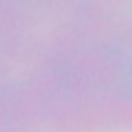
創作活動 My Inspirational Works
スピリチュアル旅行 My Spiritual Journey
マチュピチュ・聖なる谷（ペルー）Machu
Picchu
鞍馬寺（京都）Kurama-Dera
龍神温泉（和歌山）Ryujin Onsen
苔むす森・縄文杉（屋久島）Kokemusu
チチェンイッツァ・セノーテ（メキシコ
ストーンヘンジ・グラストンベリー・セント
ミディアムシップ トレーニング atアーサー